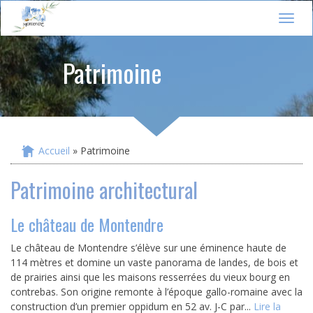
Jump to navigation
T
o
g
Patrimoine
g
l
e
n
a
v
i
Accueil
» Patrimoine
Vous êtes ici
g
a
Patrimoine architectural
t
i
o
Le château de Montendre
n
Le château de Montendre s’élève sur une éminence haute de
114 mètres et domine un vaste panorama de landes, de bois et
de prairies ainsi que les maisons resserrées du vieux bourg en
contrebas. Son origine remonte à l’époque gallo-romaine avec la
construction d’un premier oppidum en 52 av. J-C par...
Lire la