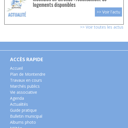
logements disponibles
>> Voir l'actu
>> Voir toutes les actus
ACCÈS RAPIDE
Accueil
Plan de Montendre
Travaux en cours
Marchés publics
Vie associative
Agenda
Actualités
Guide pratique
Bulletin municipal
Albums photo