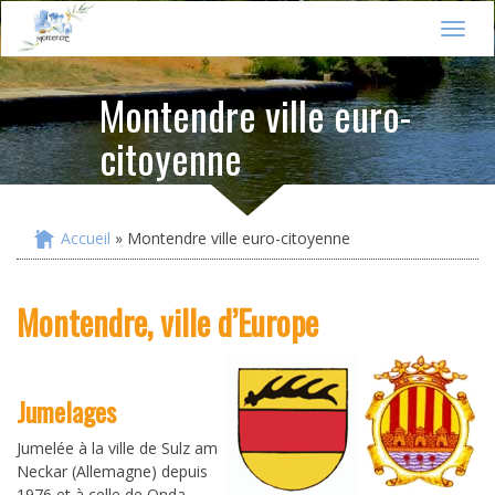
Jump to navigation
T
o
g
Montendre ville euro-
g
l
citoyenne
e
n
a
v
i
Accueil
» Montendre ville euro-citoyenne
Vous êtes ici
g
a
t
Montendre, ville d’Europe
i
o
n
Jumelages
Jumelée à la ville de Sulz am
Neckar (Allemagne) depuis
1976 et à celle de Onda