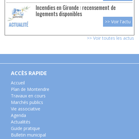
Incendies en Gironde : recensement de
logements disponibles
>> Voir l'actu
>> Voir toutes les actus
ACCÈS RAPIDE
Accueil
Plan de Montendre
Travaux en cours
Marchés publics
Vie associative
Agenda
Actualités
Guide pratique
Bulletin municipal