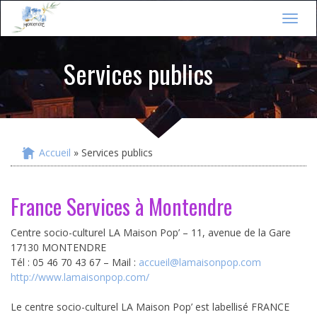
Jump to navigation
T
o
g
Services publics
g
l
e
n
a
v
i
Accueil
» Services publics
Vous êtes ici
g
a
t
France Services à Montendre
i
o
n
Centre socio-culturel LA Maison Pop’ – 11, avenue de la Gare
17130 MONTENDRE
Tél : 05 46 70 43 67 – Mail :
accueil@lamaisonpop.com
http://www.lamaisonpop.com/
Le centre socio-culturel LA Maison Pop’ est labellisé FRANCE