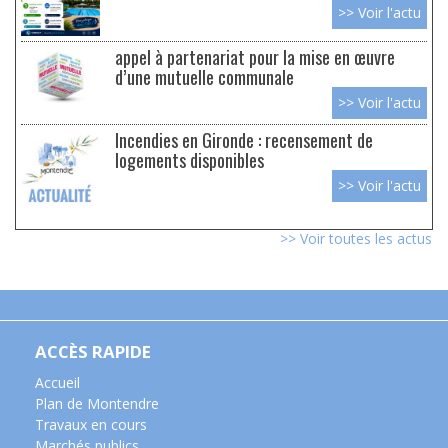
>> Voir l'actu
appel à partenariat pour la mise en œuvre
d’une mutuelle communale
>> Voir l'actu
Incendies en Gironde : recensement de
logements disponibles
>> Voir l'actu
>> Voir toutes les actus
ACCÈS RAPIDE
Accueil
Plan de Montendre
Travaux en cours
Marchés publics