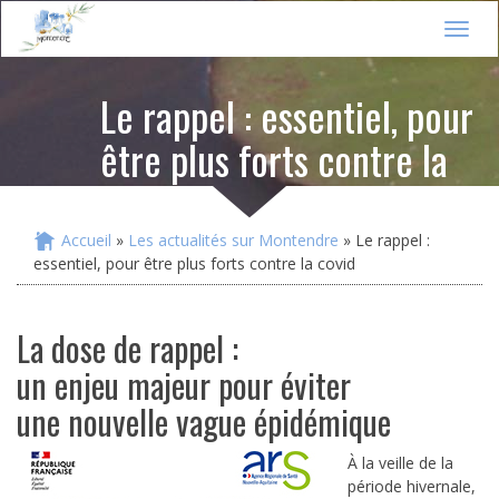
Jump to navigation
T
o
g
Le rappel : essentiel, pour
g
l
être plus forts contre la
e
n
covid
a
v
i
Accueil
»
Les actualités sur Montendre
» Le rappel :
Vous êtes ici
g
essentiel, pour être plus forts contre la covid
a
t
i
La dose de rappel :
o
n
un enjeu majeur pour éviter
une nouvelle vague épidémique
À la veille de la
période hivernale,