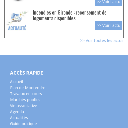
>> Voir l'actu
Incendies en Gironde : recensement de
logements disponibles
>> Voir l'actu
>> Voir toutes les actus
ACCÈS RAPIDE
Accueil
Plan de Montendre
Travaux en cours
Marchés publics
Vie associative
Agenda
Actualités
Guide pratique