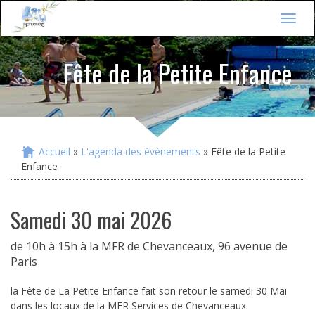
Jump to navigation
T
o
g
Fête de la Petite Enfance
g
l
e
n
a
v
i
Accueil
»
L'agenda des événements
» Fête de la Petite
Vous êtes ici
g
Enfance
a
t
i
samedi 30 mai 2026
o
n
de 10h à 15h à la MFR de Chevanceaux, 96 avenue de
Paris
la Fête de La Petite Enfance fait son retour le samedi 30 Mai
dans les locaux de la MFR Services de Chevanceaux.