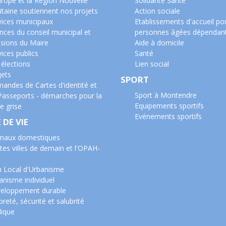
urope et la Région Nouvelle
Solidarité Santé
itaine soutiennent nos projets
Action sociale
vices municipaux
Etablissements d'accueil po
nces du conseil municipal et
personnes âgées dépendan
isions du Maire
Aide à domicile
ices publics
Santé
 élections
Lien social
jets
SPORT
andes de Cartes d'identité et
Sport à Montendre
Passeports - démarches pour la
Equipements sportifs
e grise
Evénements sportifs
 DE VIE
maux domestiques
tes villes de demain et l'OPAH-
n Local d'Urbanisme
anisme individuel
eloppement durable
reté, sécurité et salubrité
lique