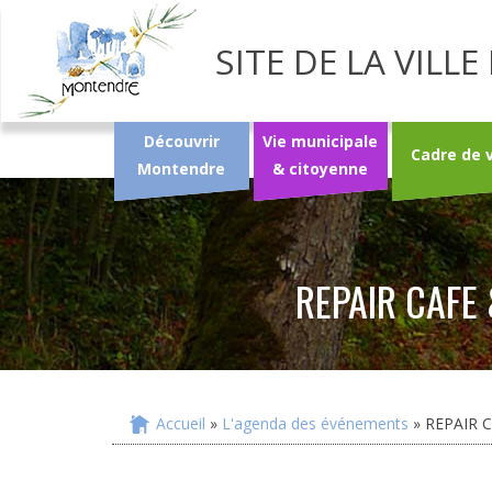
SITE DE LA VIL
Découvrir
Vie municipale
Cadre de 
Montendre
& citoyenne
REPAIR CAFE 
Accueil
»
L'agenda des événements
» REPAIR C
Vous êtes ici