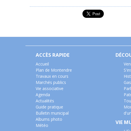
ACCÈS RAPIDE
DÉCO
Accueil
Ven
Plan de Montendre
S'i
Travaux en cours
Hist
Marchés publics
Gas
Vie associative
Parl
Agenda
Pat
Actualités
Tou
Guide pratique
Mon
Bulletin municipal
d'u
Albums photo
VIE M
Météo