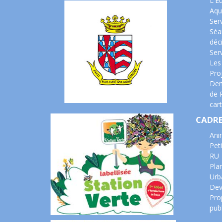
L'E
Aqu
Ser
Séa
déc
Serv
Les
Pro
Dem
de 
cart
CADRE
Ani
Peti
RU
Pla
Urb
Dev
Prop
pub