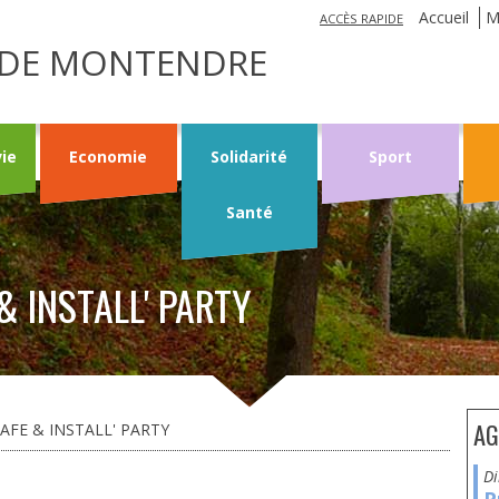
Jump to navigation
Accueil
M
ACCÈS RAPIDE
LE DE MONTENDRE
vie
Economie
Solidarité
Sport
Santé
& INSTALL' PARTY
AG
AFE & INSTALL' PARTY