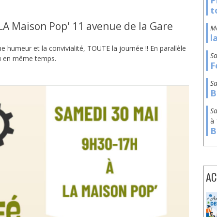
P
t
 LA Maison Pop' 11 avenue de la Gare
l
 humeur et la convivialité, TOUTE la journée !! En parallèle
s
lieu en même temps.
F
s
B
s
à
B
AC