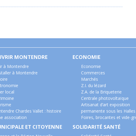
UVRIR MONTENDRE
ECONOMIE
ir à Montendre
Economie
nstaller à Montendre
Commerces
oire
Marchés
tronomie
Z.I. du lézard
er local
Z.A. de la Briqueterie
rimoine
Centrale photovoltaïque
risme
Artisanat d’art exposition
tendre Chardes Vallet : histoire
permanente sous les Halles
ne association
Foires, brocantes et vide-gr
UNICIPALE ET CITOYENNE
SOLIDARITÉ SANTÉ