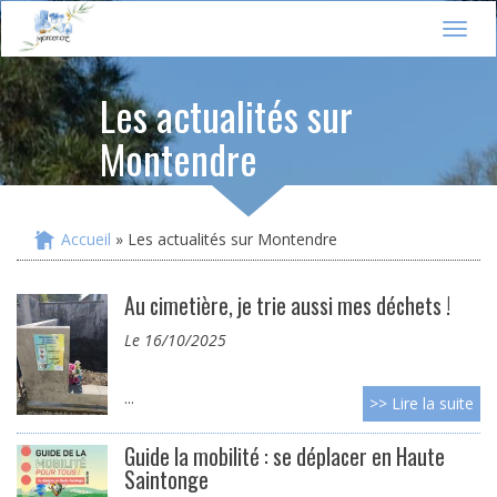
Jump to navigation
T
o
g
Les actualités sur
g
l
Montendre
e
n
a
v
i
Accueil
» Les actualités sur Montendre
Vous êtes ici
g
a
t
Au cimetière, je trie aussi mes déchets !
i
le 16/10/2025
o
n
...
>> Lire la suite
Guide la mobilité : se déplacer en Haute
Saintonge