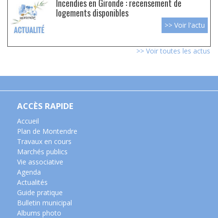
Incendies en Gironde : recensement de
logements disponibles
>> Voir l'actu
>> Voir toutes les actus
ACCÈS RAPIDE
Accueil
Plan de Montendre
Travaux en cours
Marchés publics
Vie associative
Agenda
Actualités
Guide pratique
Bulletin municipal
Albums photo