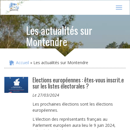
Jump to navigation
T
o
g
Les actualités sur
g
l
Montendre
e
n
a
v
i
Accueil
» Les actualités sur Montendre
Vous êtes ici
g
a
t
Elections européennes : êtes-vous inscrit.e
i
sur les listes électorales ?
o
le 27/03/2024
n
Les prochaines élections sont les élections
européennes.
L'élection des représentants français au
Parlement européen aura lieu le 9 juin 2024,