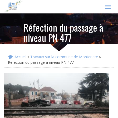
Jump to navigation
T
o
g
Réfection du passage à
g
l
niveau PN 477
e
n
a
v
i
Accueil
»
Travaux sur la commune de Montendre
»
Vous êtes ici
g
Réfection du passage à niveau PN 477
a
t
i
o
n