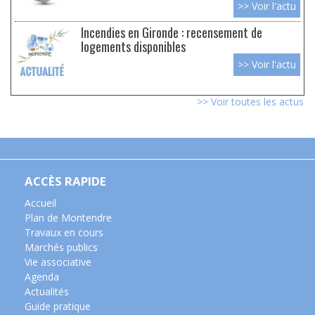
>> Voir l'actu
Incendies en Gironde : recensement de
logements disponibles
>> Voir l'actu
>> Voir toutes les actus
ACCÈS RAPIDE
Accueil
Plan de Montendre
Travaux en cours
Marchés publics
Vie associative
Agenda
Actualités
Guide pratique