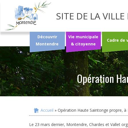
SITE DE LA VIL
Découvrir
Vie municipale
Cadre de 
Montendre
& citoyenne
Opération Ha
Accueil
» Opération Haute Saintonge propre, à
Vous êtes ici
Le 23 mars dernier, Montendre, Chardes et Vallet orga