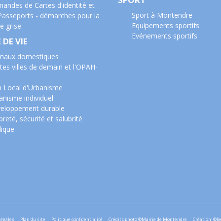
andes de Cartes d'identité et
Sport à Montendre
Passeports - démarches pour la
Equipements sportifs
e grise
Evénements sportifs
 DE VIE
maux domestiques
tes villes de demain et l'OPAH-
n Local d'Urbanisme
anisme individuel
eloppement durable
reté, sécurité et salubrité
lique
légales
Plan du site
Politique confidentialité
Crédits photo:©Mairie de Montendre
Création: ©