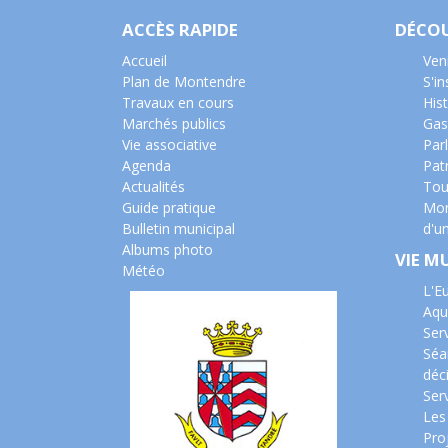
ACCÈS RAPIDE
DÉCO
Accueil
Ven
Plan de Montendre
S'i
Travaux en cours
Hist
Marchés publics
Gas
Vie associative
Parl
Agenda
Pat
Actualités
Tou
Guide pratique
Mon
Bulletin municipal
d'u
Albums photo
VIE M
Météo
L'E
Aqu
Ser
Séa
déc
Serv
Les
Pro