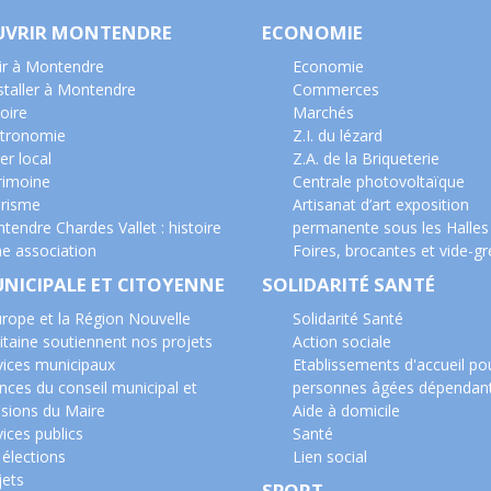
UVRIR MONTENDRE
ECONOMIE
ir à Montendre
Economie
nstaller à Montendre
Commerces
oire
Marchés
tronomie
Z.I. du lézard
er local
Z.A. de la Briqueterie
rimoine
Centrale photovoltaïque
risme
Artisanat d’art exposition
tendre Chardes Vallet : histoire
permanente sous les Halles
ne association
Foires, brocantes et vide-gr
UNICIPALE ET CITOYENNE
SOLIDARITÉ SANTÉ
urope et la Région Nouvelle
Solidarité Santé
itaine soutiennent nos projets
Action sociale
vices municipaux
Etablissements d'accueil po
nces du conseil municipal et
personnes âgées dépendan
isions du Maire
Aide à domicile
ices publics
Santé
 élections
Lien social
jets
SPORT