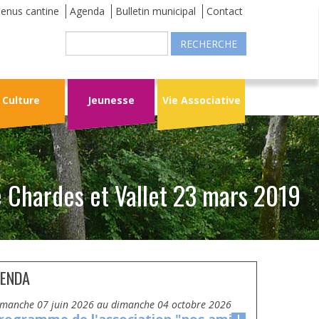
enus cantine
Agenda
Bulletin municipal
Contact
Recherche
Culture
Jeunesse
Vie Associative
 Chardes et Vallet 23 mars 2019
ENDA
dimanche 07 juin 2026
au
dimanche 04 octobre 2026