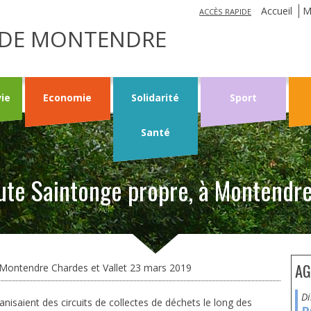
Jump to navigation
Accueil
M
ACCÈS RAPIDE
LE DE MONTENDRE
vie
Economie
Solidarité
Sport
Santé
ute Saintonge propre, à Montendre
AG
 Montendre Chardes et Vallet 23 mars 2019
nisaient des circuits de collectes de déchets le long des