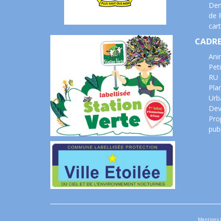
Dem
de 
cart
CADRE
Ani
Peti
RU
Pla
Urb
Dev
Prop
pub
Mentions 