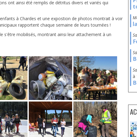
P
s ont ainsi été remplis de détritus divers et variés qui
t
 enfants à Chardes et une expostion de photos montrait à voir
l
unicipaux rapportent chaque semaine de leurs tournées !
e s'être mobilisés, montrant ainsi leur attachement à un
s
F
s
B
s
à
B
AC