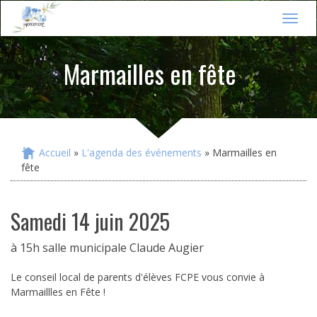
Jump to navigation
T
o
g
Marmailles en fête
g
l
e
n
a
v
i
Accueil
»
L'agenda des événements
» Marmailles en
Vous êtes ici
g
fête
a
t
i
samedi 14 juin 2025
o
n
à 15h salle municipale Claude Augier
Le conseil local de parents d'élèves FCPE vous convie à
Marmaillles en Fête !