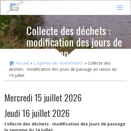
Jump to navigation
T
o
g
Collecte des déchets :
g
l
modification des jours de
e
n
passage en raison du 14
a
v
juillet
i
Accueil
»
L'agenda des événements
» Collecte des
Vous êtes ici
g
déchets : modification des jours de passage en raison du
a
14 juillet
t
i
o
mercredi 15 juillet 2026
n
jeudi 16 juillet 2026
Collecte des déchets : modification des jours de passage
la semaine du 14 juillet