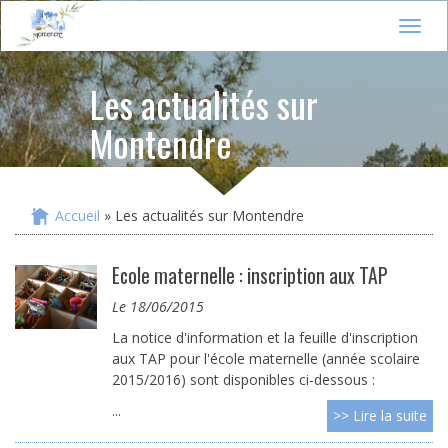
Jump to navigation
T
o
g
Les actualités sur
g
l
Montendre
e
n
a
v
i
Accueil
» Les actualités sur Montendre
Vous êtes ici
g
a
t
Ecole maternelle : inscription aux TAP
i
le 18/06/2015
o
n
La notice d'information et la feuille d'inscription
aux TAP pour l'école maternelle (année scolaire
2015/2016) sont disponibles ci-dessous :
...
>> Lire la suite