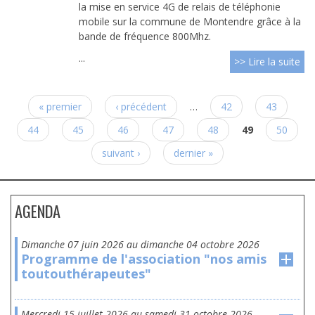
la mise en service 4G de relais de téléphonie
mobile sur la commune de Montendre grâce à la
bande de fréquence 800Mhz.
...
>> Lire la suite
Pages
« premier
‹ précédent
…
42
43
44
45
46
47
48
49
50
suivant ›
dernier »
AGENDA
dimanche 07 juin 2026
au
dimanche 04 octobre 2026
Programme de l'association "nos amis
toutouthérapeutes"
mercredi 15 juillet 2026
au
samedi 31 octobre 2026