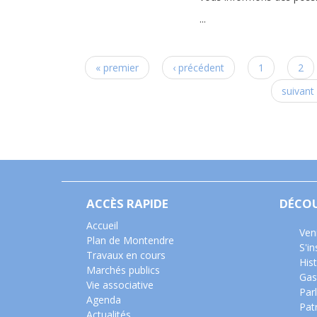
...
Pages
« premier
‹ précédent
1
2
suivant 
ACCÈS RAPIDE
DÉCO
Accueil
Ven
Plan de Montendre
S'i
Travaux en cours
Hist
Marchés publics
Gas
Vie associative
Parl
Agenda
Pat
Actualités