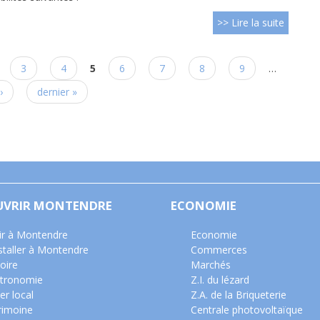
>> Lire la suite
3
4
5
6
7
8
9
…
›
dernier »
UVRIR MONTENDRE
ECONOMIE
ir à Montendre
Economie
nstaller à Montendre
Commerces
oire
Marchés
tronomie
Z.I. du lézard
er local
Z.A. de la Briqueterie
rimoine
Centrale photovoltaïque