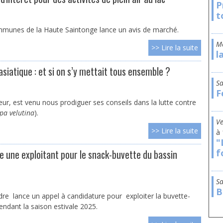
P
t
nes de la Haute Saintonge lance un avis de marché.
>> Lire la suite
l
asiatique : et si on s’y mettait tous ensemble ?
s
F
ur, est venu nous prodiguer ses conseils dans la lutte contre
pa velutina
).
>> Lire la suite
à
"
f
une exploitant pour le snack-buvette du bassin
s
B
 lance un appel à candidature pour exploiter la buvette-
endant la saison estivale 2025.