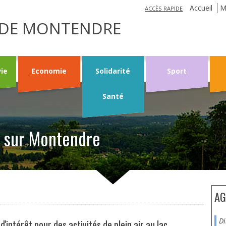
Jump to navigation
Accueil
M
ACCÈS RAPIDE
LE DE MONTENDRE
vie
Economie
Solidarité
Sport
Santé
s sur Montendre
AG
'intérêt pour des activités de plein air au lac