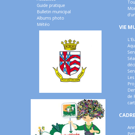
Tou
Guide pratique
Mon
Bulletin municipal
d'u
Albums photo
Météo
VIE M
L'E
Aqu
Ser
Séa
déc
Serv
Les
Pro
Dem
de 
cart
CADRE
Ani
Peti