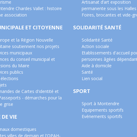
risme
Artisanat d’art exposition
tendre Chardes Vallet : histoire
permanente sous les Halles
ne association
Foires, brocantes et vide-gr
UNICIPALE ET CITOYENNE
SOLIDARITÉ SANTÉ
urope et la Région Nouvelle
Solidarité Santé
itaine soutiennent nos projets
Action sociale
vices municipaux
Etablissements d'accueil po
nces du conseil municipal et
personnes âgées dépendan
isions du Maire
Aide à domicile
ices publics
Santé
 élections
Lien social
jets
SPORT
andes de Cartes d'identité et
Passeports - démarches pour la
Sport à Montendre
e grise
Equipements sportifs
 DE VIE
Evénements sportifs
maux domestiques
tes villes de demain et l'OPAH-