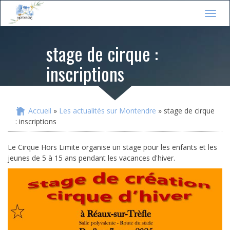
Jump to navigation
T
o
g
stage de cirque :
g
l
inscriptions
e
n
a
v
i
Accueil
»
Les actualités sur Montendre
» stage de cirque
Vous êtes ici
g
: inscriptions
a
t
Le Cirque Hors Limite organise un stage pour les enfants et les
i
jeunes de 5 à 15 ans pendant les vacances d'hiver.
o
n